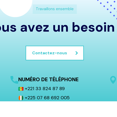
T
r
a
v
a
i
l
l
o
n
s
e
n
s
e
m
b
l
e
o
u
s
a
v
e
z
u
n
b
e
s
o
i
n
Contactez-nous
NUMÉRO DE TÉLÉPHONE
+221 33 824 87 89
+225 07 68 692 005